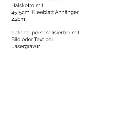
Halskette mit
45+5cm, Kleeblatt Anhänger
2,2cm
optional personalisierbar mit
Bild oder Text per
Lasergravur
CRAFTWERK MANUFAKTUR
HOLGER MÖLLER
Widerruf
Kontakt
AGB`s
Datenschutz