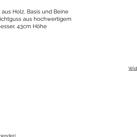
e aus Holz, Basis und Beine
hichtguss aus hochwertigem
esser, 43cm Höhe
Wid
R
pender)