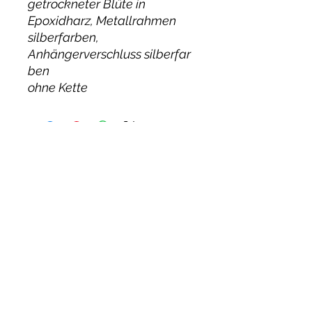
getrockneter Blüte in
Epoxidharz, Metallrahmen
silberfarben,
Anhängerverschluss silberfar
ben
ohne Kette
CRAFTWERK MANUFAKTUR
HOLGER MÖLLER
Widerruf
Kontakt
AGB`s
Datenschutz
Adresse