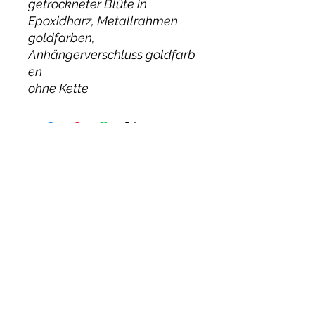
getrockneter Blüte in
Epoxidharz, Metallrahmen
goldfarben,
Anhängerverschluss goldfarb
en
ohne Kette
CRAFTWERK MANUFAKTUR
HOLGER MÖLLER
Widerruf
Kontakt
AGB`s
Datenschutz
Adresse